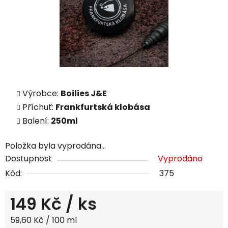
Výrobce:
Boilies J&E
Příchuť:
Frankfurtská klobása
Balení:
250ml
Položka byla vyprodána…
Dostupnost
Vyprodáno
Kód:
375
149 Kč
/ ks
Měrná cena:
59,60 Kč / 100 ml