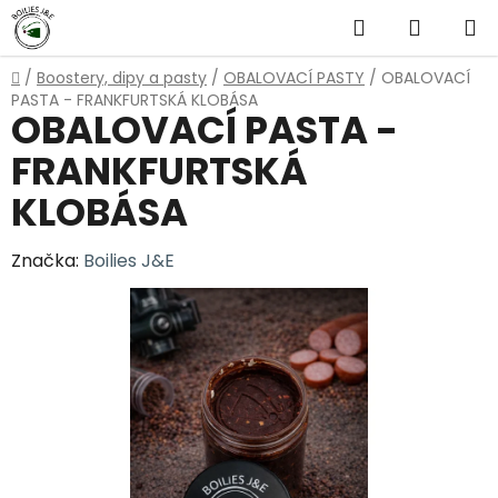
Přejít
Hledat
NÁKUP
na
obsah
KOŠÍK
Domů
/
Boostery, dipy a pasty
/
OBALOVACÍ PASTY
/
OBALOVACÍ
PASTA - FRANKFURTSKÁ KLOBÁSA
OBALOVACÍ PASTA -
FRANKFURTSKÁ
KLOBÁSA
Značka:
Boilies J&E