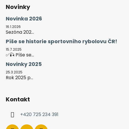
á
Novinky
p
a
Novinka 2026
t
16.1.2026
í
Sezóna 202...
Píše se historie sportovního rybolovu ČR!
15.7.2025
✅🎣 Píše se...
Novinky 2025
25.3.2025
Rok 2025 p...
Kontakt
+420 725 234 391