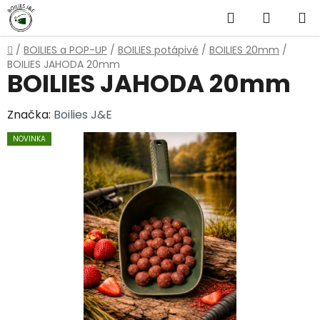
Přejít
Hledat
NÁKUP
na
obsah
KOŠÍK
Domů
/
BOILIES a POP-UP
/
BOILIES potápivé
/
BOILIES 20mm
/
BOILIES JAHODA 20mm
BOILIES JAHODA 20mm
Značka:
Boilies J&E
NOVINKA