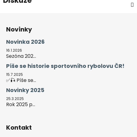
Diskuze
Z
á
Novinky
p
a
Novinka 2026
t
16.1.2026
í
Sezóna 202...
Píše se historie sportovního rybolovu ČR!
15.7.2025
✅🎣 Píše se...
Novinky 2025
25.3.2025
Rok 2025 p...
Kontakt