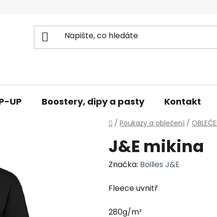
OP-UP
Boostery, dipy a pasty
Kontakt
Domů
/
Poukazy a oblečení
/
OBLEČE
J&E mikina
Značka:
Boilies J&E
Fleece uvnitř
280g/m²