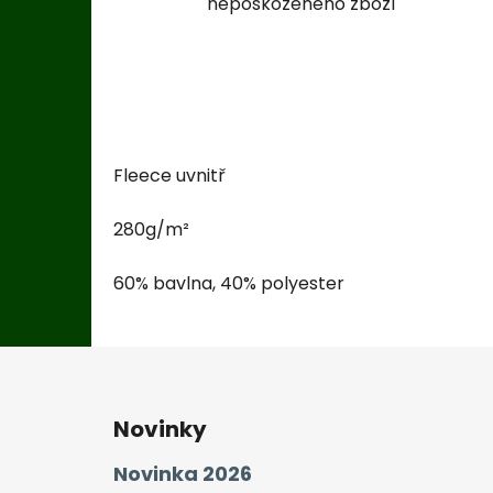
nepoškozeného zboží
Fleece uvnitř
280g/m²
60% bavlna, 40% polyester
Z
á
Novinky
p
a
Novinka 2026