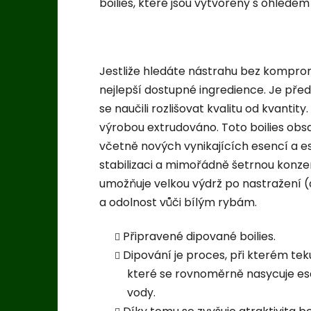
boilies, které jsou vytvořeny s ohlede
Jestliže hledáte nástrahu bez kompromi
nejlepší dostupné ingredience. Je před
se naučili rozlišovat kvalitu od kvanti
výrobou extrudováno. Toto boilies obs
včetně nových vynikajících esencí a ese
stabilizaci a mimořádně šetrnou konze
umožňuje velkou výdrž po nastražení (a
a odolnost vůči bílým rybám.
Připravené dipované boilies.
Dipování je proces, při kterém tek
které se rovnoměrně nasycuje ese
vody.