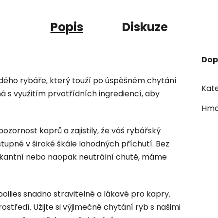
Popis
Diskuze
Dop
aždého rybáře, který touží po úspěšném chytání
Kate
á s využitím prvotřídních ingrediencí, aby
Hmo
 pozornost kaprů a zajistily, že váš rybářský
stupné v široké škále lahodných příchutí. Bez
 pikantní nebo naopak neutrální chutě, máme
oilies snadno stravitelné a lákavé pro kapry.
středí. Užijte si výjimečné chytání ryb s našimi