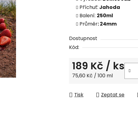
Příchuť:
Jahoda
Balení:
250ml
Průměr
: 24mm
Dostupnost
Kód:
189 Kč
/ ks
Měrná cena:
75,60 Kč / 100 ml
Tisk
Zeptat se