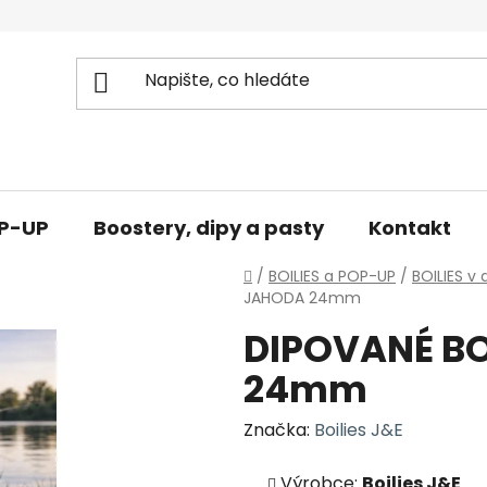
OP-UP
Boostery, dipy a pasty
Kontakt
Domů
/
BOILIES a POP-UP
/
BOILIES v 
JAHODA 24mm
DIPOVANÉ BO
24mm
Značka:
Boilies J&E
Výrobce:
Boilies J&E