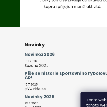
Díky tomu se zvyšuje atraktivita b
kapra i při jejich menší aktivitě.
Z
á
Novinky
p
a
Novinka 2026
t
16.1.2026
í
Sezóna 202...
Píše se historie sportovního rybolov
ČR!
15.7.2025
✅🎣 Píše se...
Novinky 2025
Tento web 
25.3.2025
tohoto webu