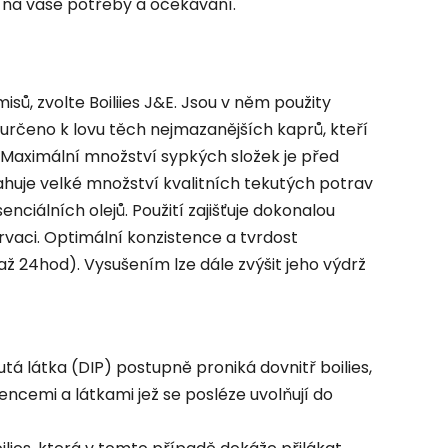
m na vaše potřeby a očekávání.
sů, zvolte Boiliies J&E. Jsou v něm použity
určeno k lovu těch nejmazanějších kaprů, kteří
ty. Maximální množství sypkých složek je před
ahuje velké množství kvalitních tekutých potrav
nciálních olejů. Použití zajišťuje dokonalou
rvaci. Optimální konzistence a tvrdost
ž 24hod). Vysušením lze dále zvýšit jeho výdrž
utá látka (DIP) postupně proniká dovnitř boilies,
ncemi a látkami jež se posléze uvolňují do