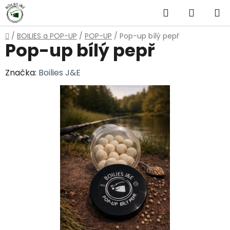
Přejít
Hledat
NÁKUP
na
obsah
KOŠÍK
Domů
/
BOILIES a POP-UP
/
POP-UP
/
Pop-up bílý pepř
Pop-up bílý pepř
Značka:
Boilies J&E