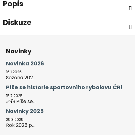
Popis
Diskuze
Z
á
Novinky
p
a
Novinka 2026
t
16.1.2026
í
Sezóna 202...
Píše se historie sportovního rybolovu ČR!
15.7.2025
✅🎣 Píše se...
Novinky 2025
25.3.2025
Rok 2025 p...